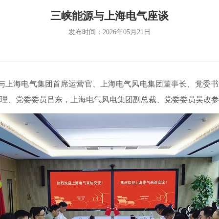
三峡能源与上海电气座谈
发布时间：2026年05月21日
上海电气集团首席运营官、上海电气风电集团董事长、党委书记
理、党委委员吕东，上海电气风电集团副总裁、党委委员吴改参