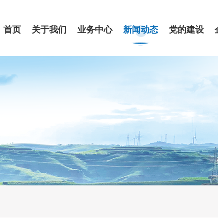
首页
关于我们
业务中心
新闻动态
党的建设