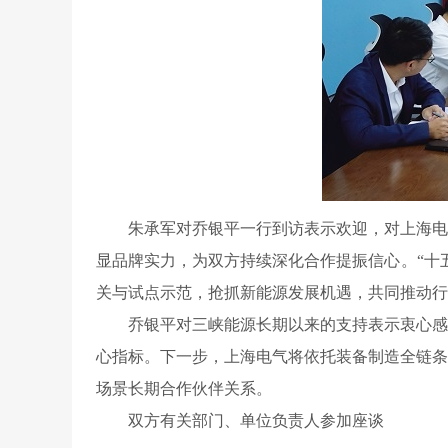
朱承军对乔银平一行到访表示欢迎，对上海电气
显品牌实力，为双方持续深化合作提振信心。“十
关与试点示范，抢抓新能源发展机遇，共同推动行
乔银平对三峡能源长期以来的支持表示衷心感谢
心指标。下一步，上海电气将依托装备制造全链条
场景长期合作伙伴关系。
双方有关部门、单位负责人参加座谈