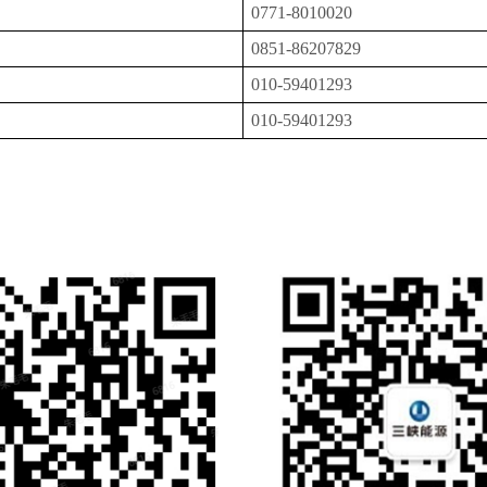
0771-8010020
0851-86207829
010-59401293
010-59401293