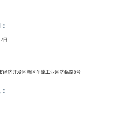
期：
22日
市经济开发区新区羊流工业园济临路8号
息：