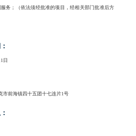
测服务；（依法须经批准的项目，经相关部门批准后方
期：
11日
克市前海镇四十五团十七连片1号
息：