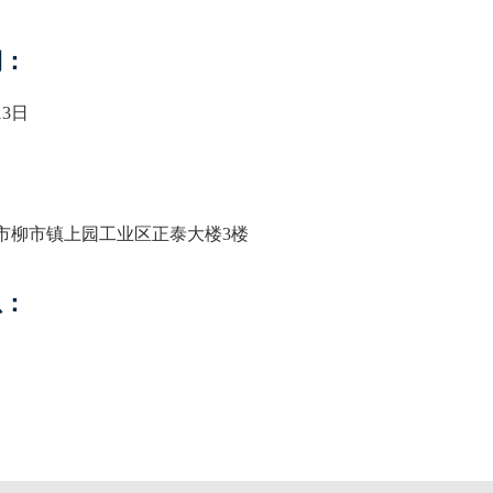
期：
13日
市柳市镇上园工业区正泰大楼3楼
息：