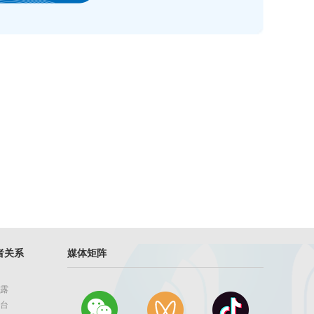
者关系
媒体矩阵
露
台