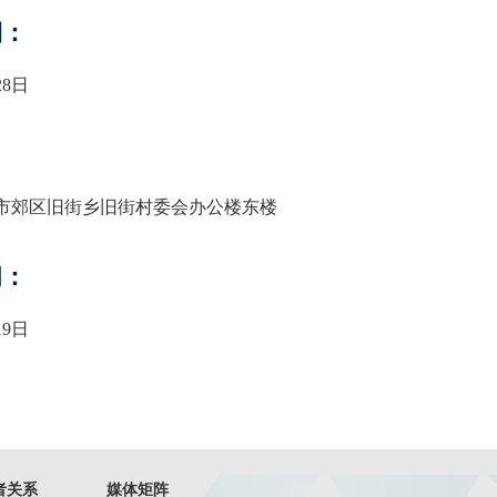
期：
28日
市郊区旧街乡旧街村委会办公楼东楼
间：
19日
者关系
媒体矩阵